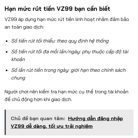
Hạn mức rút tiền VZ99 bạn cần biết
VZ99 áp dụng hạn mức rút tiền linh hoạt nhằm đảm bảo
an toàn giao dịch:
Số tiền rút tối thiểu: theo quy định hệ thống
Số tiền rút tối đa mỗi lần/ngày: phụ thuộc cấp độ tài
khoản
Số lần rút tiền trong ngày: giới hạn theo chính sách
chung
Người chơi nên kiểm tra hạn mức cụ thể trong tài khoản
để chủ động hơn khi giao dịch.
Chủ đề bạn quan tâm:
Hướng dẫn đăng nhập
VZ99 dễ dàng, tối ưu trải nghiệm