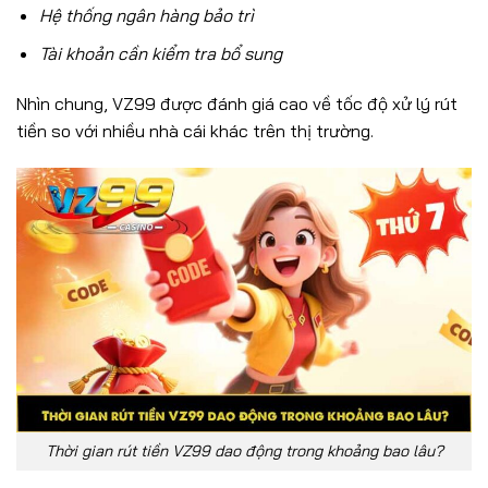
Hệ thống ngân hàng bảo trì
Tài khoản cần kiểm tra bổ sung
Nhìn chung, VZ99 được đánh giá cao về tốc độ xử lý rút
tiền so với nhiều nhà cái khác trên thị trường.
Thời gian rút tiền VZ99 dao động trong khoảng bao lâu?