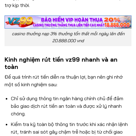
trợ kịp thời.
casino thưởng nạp 3% thưởng tổn thất mỗi ngày lên đến
20.888.000 vnd
Kinh nghiệm rút tiền vz99 nhanh và an
toàn
Để quá trình rút tiền diễn ra thuận lợi, bạn nên ghi nhớ
một số kinh nghiệm sau:
Chỉ sử dụng thông tin ngân hàng chính chủ để đảm
bảo giao dịch rút tiền an toàn và được xử lý nhanh
chóng.
Kiểm tra kỹ toàn bộ thông tin trước khi xác nhận lệnh
rút, tránh sai sót gây chậm trễ hoặc bị từ chối giao