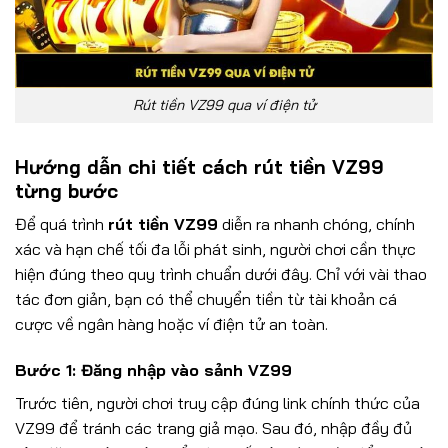
Rút tiền VZ99 qua ví điện tử
Hướng dẫn chi tiết cách rút tiền VZ99
từng bước
Để quá trình
rút tiền VZ99
diễn ra nhanh chóng, chính
xác và hạn chế tối đa lỗi phát sinh, người chơi cần thực
hiện đúng theo quy trình chuẩn dưới đây. Chỉ với vài thao
tác đơn giản, bạn có thể chuyển tiền từ tài khoản cá
cược về ngân hàng hoặc ví điện tử an toàn.
Bước 1: Đăng nhập vào sảnh VZ99
Trước tiên, người chơi truy cập đúng link chính thức của
VZ99 để tránh các trang giả mạo. Sau đó, nhập đầy đủ