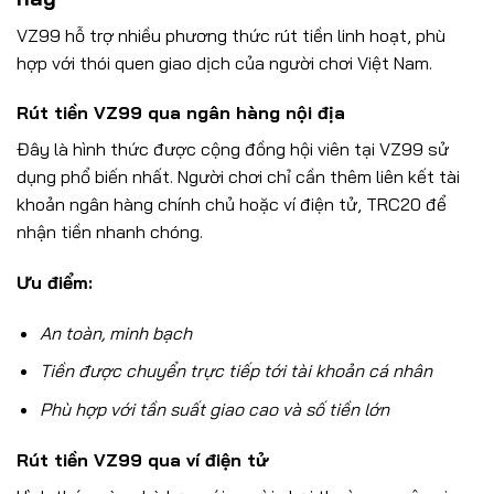
VZ99 hỗ trợ nhiều phương thức rút tiền linh hoạt, phù
hợp với thói quen giao dịch của người chơi Việt Nam.
Rút tiền VZ99 qua ngân hàng nội địa
Đây là hình thức được cộng đồng hội viên tại VZ99 sử
dụng phổ biến nhất. Người chơi chỉ cần thêm liên kết tài
khoản ngân hàng chính chủ hoặc ví điện tử, TRC20 để
nhận tiền nhanh chóng.
Ưu điểm:
An toàn, minh bạch
Tiền được chuyển trực tiếp tới tài khoản cá nhân
Phù hợp với tần suất giao cao và số tiền lớn
Rút tiền VZ99 qua ví điện tử