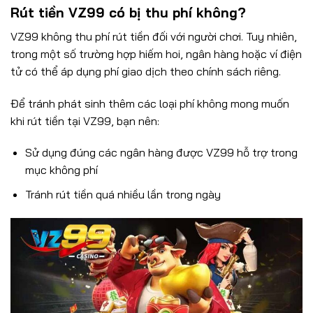
Rút tiền VZ99 có bị thu phí không?
VZ99 không thu phí rút tiền đối với người chơi. Tuy nhiên,
trong một số trường hợp hiếm hoi, ngân hàng hoặc ví điện
tử có thể áp dụng phí giao dịch theo chính sách riêng.
Để tránh phát sinh thêm các loại phí không mong muốn
khi rút tiền tại VZ99, bạn nên:
Sử dụng đúng các ngân hàng được VZ99 hỗ trợ trong
mục không phí
Tránh rút tiền quá nhiều lần trong ngày