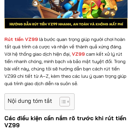
Rút tiền VZ99
là bước quan trọng giúp người chơi hoàn
tất quá trình cá cược và nhận về thành quả xứng đáng.
Với hệ thống giao dịch hiện đại,
VZ99
cam kết xử lý rút
tiền nhanh chóng, minh bạch và bảo mật tuyệt đối. Trong
bài viết này, chúng tôi sẽ hướng dẫn bạn cách rút tiền
VZ99 chi tiết từ A–Z, kèm theo các lưu ý quan trọng giúp
quá trình giao dịch diễn ra suôn sẻ.
Nội dung tóm tắt
Các điều kiện cần nắm rõ trước khi rút tiền
VZ99