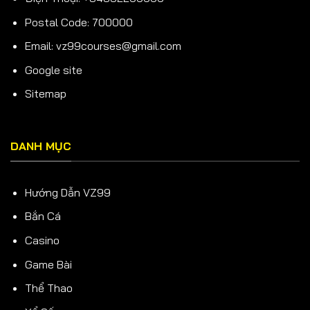
Postal Code: 700000
Email:
vz99courses@gmail.com
Google site
Sitemap
DANH MỤC
Hướng Dẫn VZ99
Bắn Cá
Casino
Game Bài
Thể Thao