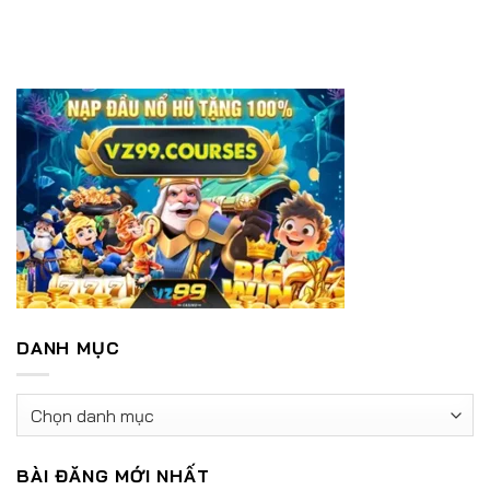
DANH MỤC
DANH
MỤC
BÀI ĐĂNG MỚI NHẤT