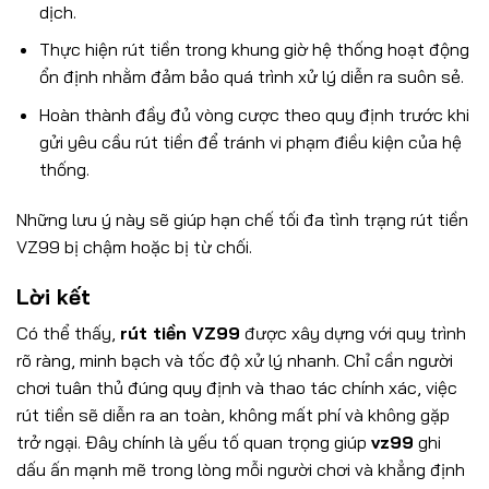
dịch.
Thực hiện rút tiền trong khung giờ hệ thống hoạt động
ổn định nhằm đảm bảo quá trình xử lý diễn ra suôn sẻ.
Hoàn thành đầy đủ vòng cược theo quy định trước khi
gửi yêu cầu rút tiền để tránh vi phạm điều kiện của hệ
thống.
Những lưu ý này sẽ giúp hạn chế tối đa tình trạng rút tiền
VZ99 bị chậm hoặc bị từ chối.
Lời kết
Có thể thấy,
rút tiền VZ99
được xây dựng với quy trình
rõ ràng, minh bạch và tốc độ xử lý nhanh. Chỉ cần người
chơi tuân thủ đúng quy định và thao tác chính xác, việc
rút tiền sẽ diễn ra an toàn, không mất phí và không gặp
trở ngại. Đây chính là yếu tố quan trọng giúp
vz99
ghi
dấu ấn mạnh mẽ trong lòng mỗi người chơi và khẳng định