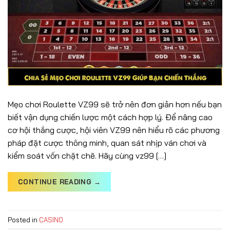
Mẹo chơi Roulette VZ99 sẽ trở nên đơn giản hơn nếu bạn
biết vận dụng chiến lược một cách hợp lý. Để nâng cao
cơ hội thắng cược, hội viên VZ99 nên hiểu rõ các phương
pháp đặt cược thông minh, quan sát nhịp ván chơi và
kiểm soát vốn chặt chẽ. Hãy cùng vz99 […]
CONTINUE READING
→
Posted in
CASINO