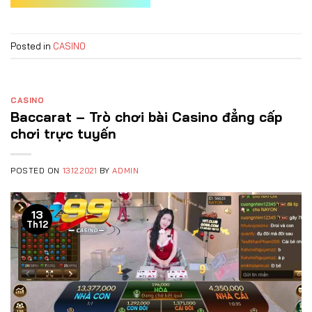
Posted in
CASINO
CASINO
Baccarat – Trò chơi bài Casino đẳng cấp
chơi trực tuyến
POSTED ON
13.12.2021
BY
ADMIN
13
Th12