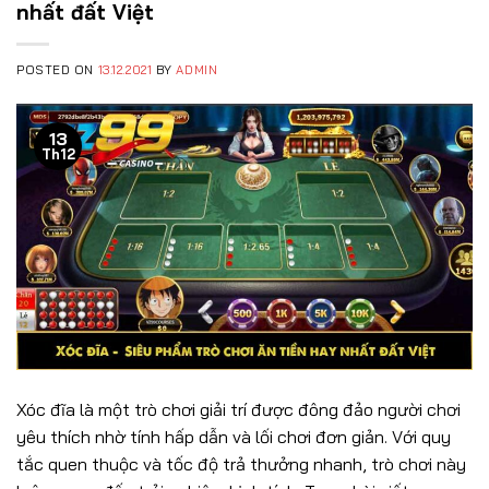
nhất đất Việt
POSTED ON
13.12.2021
BY
ADMIN
13
Th12
Xóc đĩa là một trò chơi giải trí được đông đảo người chơi
yêu thích nhờ tính hấp dẫn và lối chơi đơn giản. Với quy
tắc quen thuộc và tốc độ trả thưởng nhanh, trò chơi này