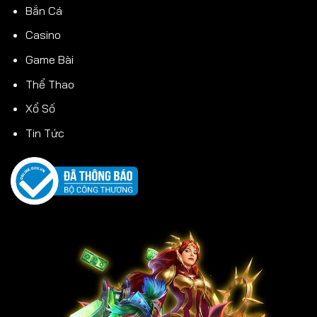
Bắn Cá
Casino
Game Bài
Thể Thao
Xổ Số
Tin Tức