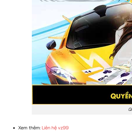
Q
Xem thêm:
Liên hệ vz99