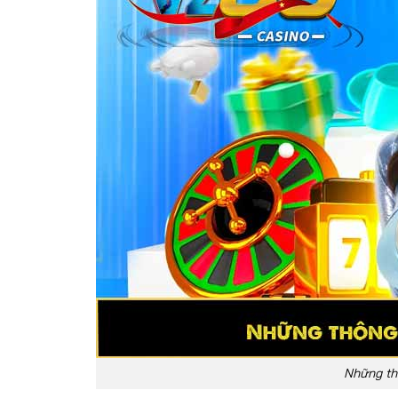
Những th