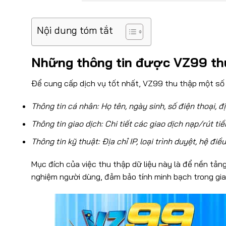
Nội dung tóm tắt
Những thông tin được VZ99 thu
Để cung cấp dịch vụ tốt nhất, VZ99 thu thập một số 
Thông tin cá nhân: Họ tên, ngày sinh, số điện thoại, đ
Thông tin giao dịch: Chi tiết các giao dịch nạp/rút ti
Thông tin kỹ thuật: Địa chỉ IP, loại trình duyệt, hệ điề
Mục đích của việc thu thập dữ liệu này là để nền tản
nghiệm người dùng, đảm bảo tính minh bạch trong giao 