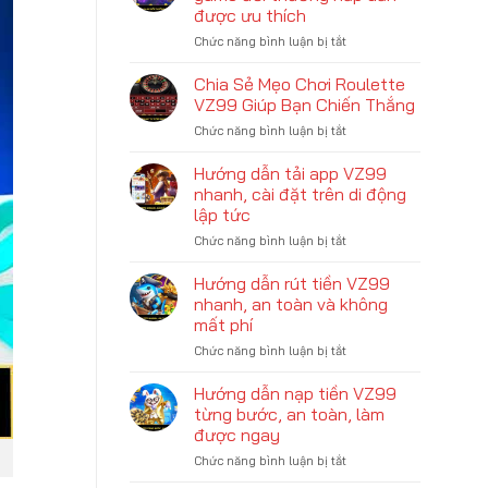
–
cược
được ưu thích
Hướng
thể
ở
Chức năng bình luận bị tắt
dẫn
thao
Cá
cách
ẵm
Vàng
chơi
thưởng
Chia Sẻ Mẹo Chơi Roulette
Thần
và
lớn
VZ99 Giúp Bạn Chiến Thắng
Tài
Mẹo
ở
Chức năng bình luận bị tắt
–
chơi
Chia
Tựa
chiến
Sẻ
Hướng dẫn tải app VZ99
game
thắng
Mẹo
đổi
nhanh, cài đặt trên di động
Chơi
thưởng
lập tức
Roulette
hấp
ở
Chức năng bình luận bị tắt
VZ99
dẫn
Hướng
Giúp
được
dẫn
Bạn
Hướng dẫn rút tiền VZ99
ưu
tải
Chiến
thích
nhanh, an toàn và không
app
Thắng
mất phí
VZ99
ở
Chức năng bình luận bị tắt
nhanh,
Hướng
cài
dẫn
đặt
Hướng dẫn nạp tiền VZ99
rút
trên
từng bước, an toàn, làm
tiền
di
được ngay
VZ99
động
ở
Chức năng bình luận bị tắt
nhanh,
lập
Hướng
an
tức