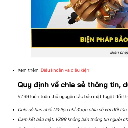
Biện pháp
Xem thêm:
Điều khoản và điều kiện
Quy định về chia sẻ thông tin, d
VZ99 luôn tuân thủ nguyên tắc bảo mật tuyệt đối thô
Chia sẻ hạn chế: Dữ liệu chỉ được chia sẻ với đối tác
Cam kết bảo mật: VZ99 không bán thông tin người chơ