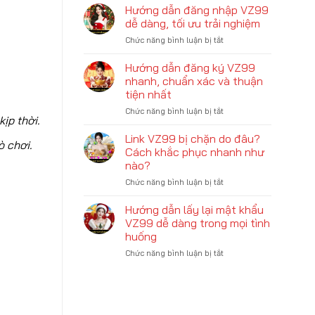
dẫn
toàn
Hướng dẫn đăng nhập VZ99
nạp
và
dễ dàng, tối ưu trải nghiệm
tiền
không
ở
Chức năng bình luận bị tắt
VZ99
mất
Hướng
từng
phí
dẫn
Hướng dẫn đăng ký VZ99
bước,
đăng
an
nhanh, chuẩn xác và thuận
nhập
toàn,
tiện nhất
VZ99
làm
ở
Chức năng bình luận bị tắt
dễ
được
ịp thời.
Hướng
dàng,
ngay
dẫn
tối
Link VZ99 bị chặn do đâu?
ò chơi.
đăng
ưu
Cách khắc phục nhanh như
ký
trải
nào?
VZ99
nghiệm
ở
Chức năng bình luận bị tắt
nhanh,
Link
chuẩn
VZ99
xác
Hướng dẫn lấy lại mật khẩu
bị
và
VZ99 dễ dàng trong mọi tình
chặn
thuận
huống
do
tiện
ở
Chức năng bình luận bị tắt
đâu?
nhất
Hướng
Cách
dẫn
khắc
lấy
phục
lại
nhanh
mật
như