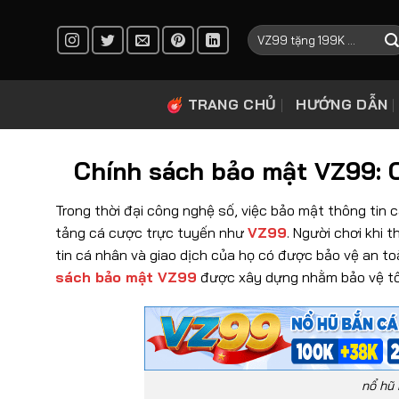
Skip
to
content
TRANG CHỦ
HƯỚNG DẪN
Chính sách bảo mật VZ99: 
Trong thời đại công nghệ số, việc bảo mật thông tin 
tảng cá cược trực tuyến như
VZ99
. Người chơi khi 
tin cá nhân và giao dịch của họ có được bảo vệ an t
sách bảo mật VZ99
được xây dựng nhằm bảo vệ tối
nổ hũ