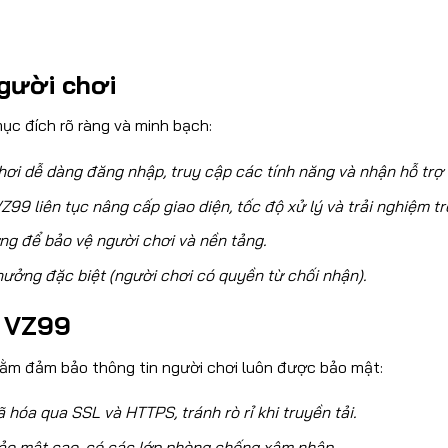
gười chơi
ục đích rõ ràng và minh bạch:
hơi dễ dàng đăng nhập, truy cập các tính năng và nhận hỗ trợ k
Z99 liên tục nâng cấp giao diện, tốc độ xử lý và trải nghiệm tr
ng để bảo vệ người chơi và nền tảng.
hưởng đặc biệt (người chơi có quyền từ chối nhận).
i VZ99
hằm đảm bảo thông tin người chơi luôn được bảo mật:
 hóa qua SSL và HTTPS, tránh rò rỉ khi truyền tải.
 bảo mật cao, có các lớp phòng chống xâm nhập.