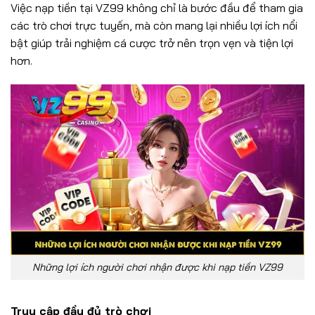
Việc nạp tiền tại VZ99 không chỉ là bước đầu để tham gia
các trò chơi trực tuyến, mà còn mang lại nhiều lợi ích nổi
bật giúp trải nghiệm cá cược trở nên trọn vẹn và tiện lợi
hơn.
Những lợi ích người chơi nhận được khi nạp tiền VZ99
Truy cập đầy đủ trò chơi