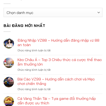
DANH
MỤC
BÀI ĐĂNG MỚI NHẤT
Đăng Nhập VZ88 – Hướng dẫn đăng nhập vz 88
an toàn
ở
Chức năng bình luận bị tắt
Đăng
Nhập
Kèo Châu Á – Top 3 Chiêu thức cá cược thể thao
VZ88
ẵm thưởng lớn
–
ở
Chức năng bình luận bị tắt
Hướng
Kèo
dẫn
Châu
Bài Cào VZ99 – Hướng dẫn cách chơi và Mẹo
đăng
Á
nhập
chơi chiến thắng
–
vz
ở
Chức năng bình luận bị tắt
Top
88
Bài
3
an
Cào
Cá Vàng Thần Tài – Tựa game đổi thưởng hấp
Chiêu
toàn
VZ99
thức
dẫn được ưu thích
–
cá