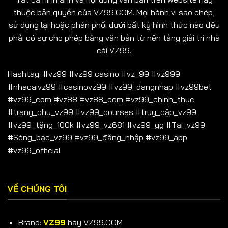
thuộc bản quyền của VZ99.COM. Mọi hành vi sao chép,
sử dụng lại hoặc phân phối dưới bất kỳ hình thức nào đều
phải có sự cho phép bằng văn bản từ nền tảng giải trí nhà
cái VZ99.
Hashtag: #vz99 #vz99 casino #vz_99 #vz999
#nhacaivz99 #casinovz99 #vz99_dangnhap #vz99bet
#vz99_com #vz88 #vz88_com #vz99_chinh_thuc
#trang_chu_vz99 #vz99_courses #truy_cập_vz99
#vz99_tặng_100k #vz99_vz681 #vz99_gg #Tại_vz99
#Sòng_bạc_vz99 #vz99_đăng_nhập #vz99_app
#vz99_official
VỀ CHÚNG TÔI
Brand:
VZ99
hay VZ99.COM