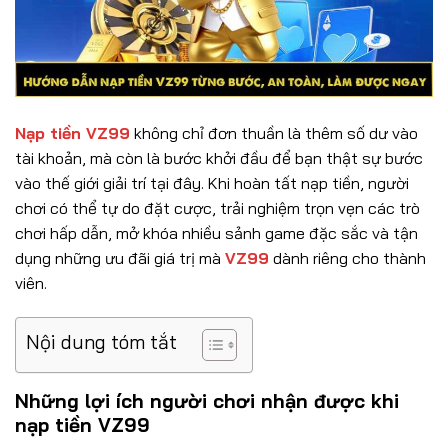
Nạp tiền VZ99
không chỉ đơn thuần là thêm số dư vào
tài khoản, mà còn là bước khởi đầu để bạn thật sự bước
vào thế giới giải trí tại đây. Khi hoàn tất nạp tiền, người
chơi có thể tự do đặt cược, trải nghiệm trọn vẹn các trò
chơi hấp dẫn, mở khóa nhiều sảnh game đặc sắc và tận
dụng những ưu đãi giá trị mà
VZ99
dành riêng cho thành
viên.
Nội dung tóm tắt
Những lợi ích người chơi nhận được khi
nạp tiền VZ99