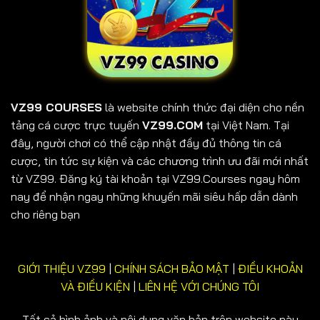
VZ99 COURSES
là website chính thức đại diện cho nền
tảng cá cược trực tuyến
VZ99.COM
tại Việt Nam. Tại
đây, người chơi có thể cập nhật đầy đủ thông tin cá
cược, tin tức sự kiện và các chương trình ưu đãi mới nhất
từ VZ99. Đăng ký tài khoản tại VZ99.Courses ngay hôm
nay để nhận ngay những khuyến mãi siêu hấp dẫn dành
cho riêng bạn
GIỚI THIỆU VZ99
|
CHÍNH SÁCH BẢO MẬT
|
ĐIỀU KHOẢN
VÀ ĐIỀU KIỆN
|
LIÊN HỆ VỚI CHÚNG TÔI
Tất cả hình ảnh và nội dung văn bản trên website này