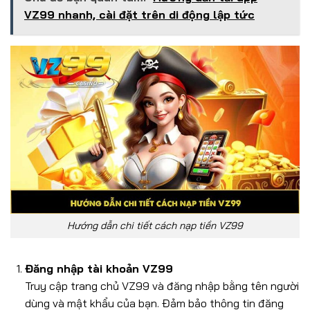
VZ99 nhanh, cài đặt trên di động lập tức
Hướng dẫn chi tiết cách nạp tiền VZ99
Đăng nhập tài khoản VZ99
Truy cập trang chủ VZ99 và đăng nhập bằng tên người
dùng và mật khẩu của bạn. Đảm bảo thông tin đăng