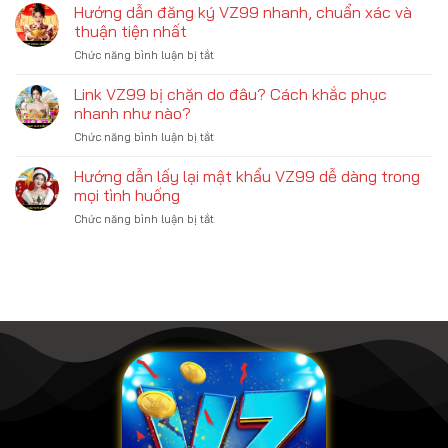
dẫn
Hướng dẫn đăng ký VZ99 nhanh, chuẩn xác và
bước,
phí
đăng
an
thuận tiện nhất
nhập
toàn,
ở
Chức năng bình luận bị tắt
VZ99
làm
Hướng
dễ
được
dẫn
Link VZ99 bị chặn do đâu? Cách khắc phục
dàng,
ngay
đăng
tối
nhanh như nào?
ký
ưu
ở
Chức năng bình luận bị tắt
VZ99
trải
Link
nhanh,
nghiệm
VZ99
Hướng dẫn lấy lại mật khẩu VZ99 dễ dàng trong
chuẩn
bị
xác
mọi tình huống
chặn
và
ở
Chức năng bình luận bị tắt
do
thuận
Hướng
đâu?
tiện
dẫn
Cách
nhất
lấy
khắc
lại
phục
mật
nhanh
khẩu
như
VZ99
nào?
dễ
dàng
trong
mọi
tình
huống