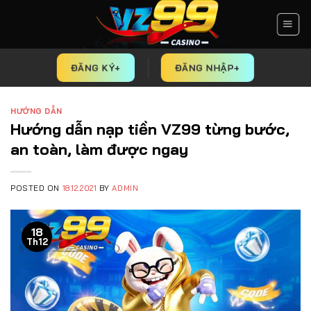
Skip
to
content
ĐĂNG KÝ+
ĐĂNG NHẬP+
HƯỚNG DẪN
Hướng dẫn nạp tiền VZ99 từng bước,
an toàn, làm được ngay
POSTED ON
18.12.2021
BY
ADMIN
18
Th12