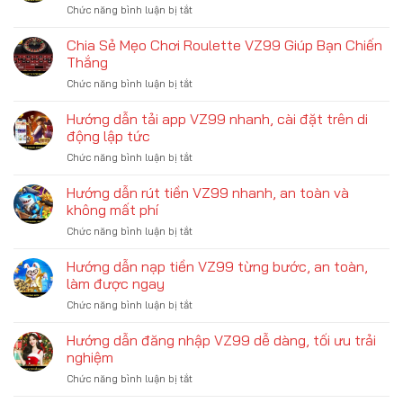
ở
Chức năng bình luận bị tắt
Hướng
cược
Cá
dẫn
thể
Vàng
Chia Sẻ Mẹo Chơi Roulette VZ99 Giúp Bạn Chiến
cách
thao
Thần
chơi
Thắng
ẵm
Tài
và
thưởng
ở
Chức năng bình luận bị tắt
–
Mẹo
lớn
Chia
Tựa
chơi
Sẻ
Hướng dẫn tải app VZ99 nhanh, cài đặt trên di
game
chiến
Mẹo
đổi
động lập tức
thắng
Chơi
thưởng
ở
Chức năng bình luận bị tắt
Roulette
hấp
Hướng
VZ99
dẫn
dẫn
Hướng dẫn rút tiền VZ99 nhanh, an toàn và
Giúp
được
tải
Bạn
không mất phí
ưu
app
Chiến
thích
ở
Chức năng bình luận bị tắt
VZ99
Thắng
Hướng
nhanh,
dẫn
Hướng dẫn nạp tiền VZ99 từng bước, an toàn,
cài
rút
đặt
làm được ngay
tiền
trên
ở
Chức năng bình luận bị tắt
VZ99
di
Hướng
nhanh,
động
dẫn
Hướng dẫn đăng nhập VZ99 dễ dàng, tối ưu trải
an
lập
nạp
toàn
nghiệm
tức
tiền
và
ở
Chức năng bình luận bị tắt
VZ99
không
Hướng
từng
mất