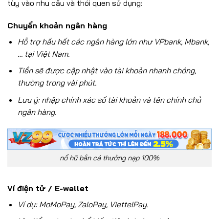
tùy vào nhu cầu và thói quen sử dụng:
Chuyển khoản ngân hàng
Hỗ trợ hầu hết các ngân hàng lớn như VPbank, Mbank,
… tại Việt Nam.
Tiền sẽ được cập nhật vào tài khoản nhanh chóng,
thường trong vài phút.
Lưu ý: nhập chính xác số tài khoản và tên chính chủ
ngân hàng.
nổ hũ bắn cá thưởng nạp 100%
Ví điện tử / E-wallet
Ví dụ: MoMoPay, ZaloPay, ViettelPay.