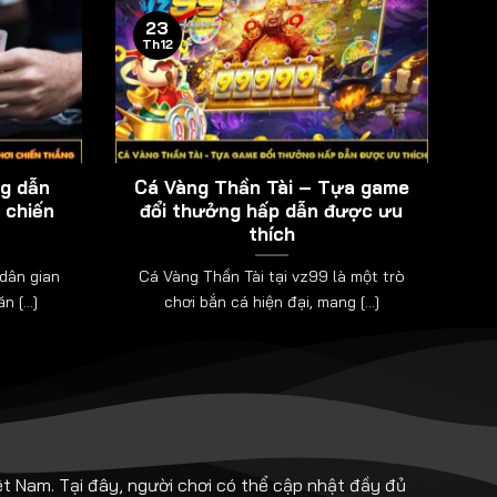
23
Th12
g dẫn
Cá Vàng Thần Tài – Tựa game
 chiến
đổi thưởng hấp dẫn được ưu
thích
 dân gian
Cá Vàng Thần Tài tại vz99 là một trò
 [...]
chơi bắn cá hiện đại, mang [...]
ệt Nam. Tại đây, người chơi có thể cập nhật đầy đủ