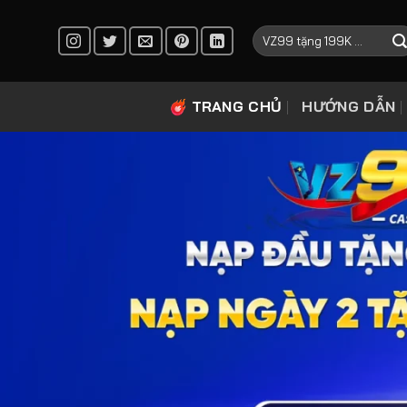
Skip
to
content
TRANG CHỦ
HƯỚNG DẪN