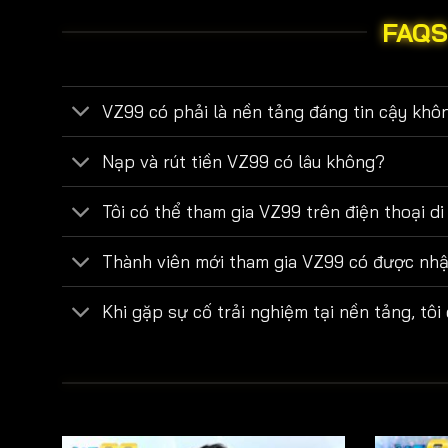
FAQS
VZ99 có phải là nền tảng đáng tin cậy khô
Nạp và rút tiền VZ99 có lâu không?
Tôi có thể tham gia VZ99 trên điện thoại d
Thành viên mới tham gia VZ99 có được nh
Khi gặp sự cố trải nghiệm tại nền tảng, tô