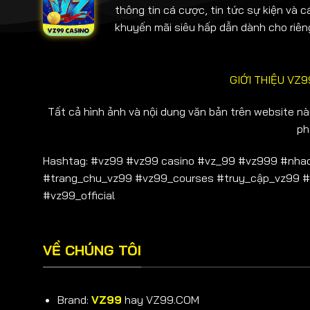
thông tin cá cược, tin tức sự kiện và
khuyến mãi siêu hấp dẫn dành cho riên
GIỚI THIỆU VZ9
Tất cả hình ảnh và nội dung văn bản trên website n
ph
Hashtag: #vz99 #vz99 casino #vz_99 #vz999 #nh
#trang_chu_vz99 #vz99_courses #truy_cập_vz99 
#vz99_official
VỀ CHÚNG TÔI
Brand:
VZ99
hay VZ99.COM