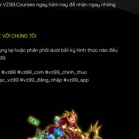
n tại VZ99.Courses ngay hôm nay để nhận ngay những
Ệ VỚI CHÚNG TÔI
ng lại hoặc phân phối dưới bất kỳ hình thức nào đều
99.
m #vz88 #vz88_com #vz99_chinh_thuc
bạc_vz99 #vz99_đăng_nhập #vz99_app